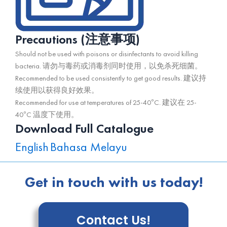
Precautions (注意事项)
Should not be used with poisons or disinfectants to avoid killing
bacteria.
请勿与毒药或消毒剂同时使用，以免杀死细菌。
Recommended to be used consistently to get good results.
建议持
续使用以获得良好效果。
Recommended for use at temperatures of 25-40°C.
建议在 25-
40°C 温度下使用。
Download Full Catalogue
English
Bahasa Melayu
Get in touch with us today!
Contact Us!